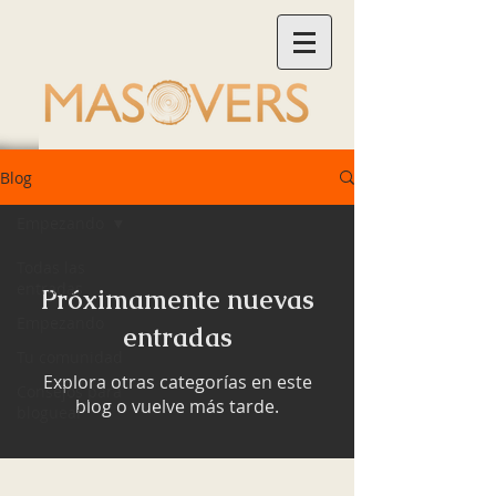
Blog
Empezando
Todas las
entradas
Próximamente nuevas
Empezando
entradas
Tu comunidad
Explora otras categorías en este
Consejos para
blog o vuelve más tarde.
bloguear